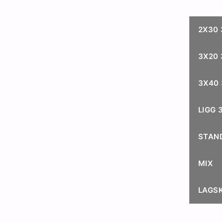
2X30
3X20
3X40
LIGG
STAN
MIX
LAGS